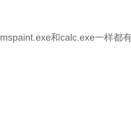
mspaint.exe和calc.exe