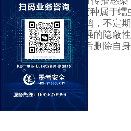
个病毒是通过U盘进行传播感染，是
种。该DorkBot病毒变种属
机都会沦为黑客的肉鸡，不定期
击
，同时其还具有极强的隐蔽性
注入到合法进程，然后删除自身
被感染了。