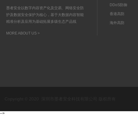
DDoS防御
墨者安全以数字内容资产化及交易、网络安全防
香港高防
护及数据安全保护为核心，基于大数据内容智能
精准分析及应用为基础拓展多级生态产品线
海外高防
MORE ABOUT US >
Copyright © 2020 深圳市墨者安全科技有限公司 版权所有
-->