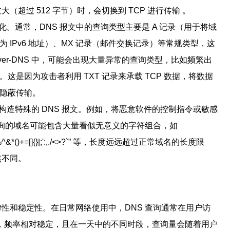
（超过 512 字节）时，会切换到 TCP 进行传输 。
的变化。通常，DNS 报文中的查询类型主要是 A 记录（用于将域
析为 IPv6 地址）、MX 记录（邮件交换记录）等常规类型，这
ver-DNS 中，可能会出现大量异常的查询类型，比如频繁出
这是因为攻击者利用 TXT 记录来承载 TCP 数据，将数据
的隐蔽传输。
击者会构造特殊的 DNS 报文。例如，将恶意软件的控制指令或敏感
些查询的域名可能包含大量看似无意义的字符组合，如
!@#$%^&*()+=[]{}|;':,./<>?`” 等，长度远远超过正常域名的长度限
然不同。
律性和稳定性。在日常网络使用中，DNS 查询通常在用户访
，频率相对稳定，且在一天中的不同时段，查询量会随着用户