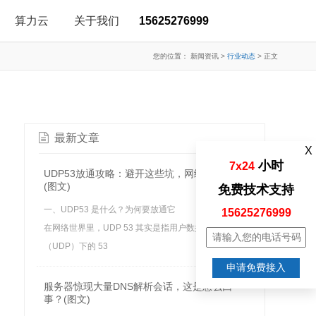
算力云
关于我们
15625276999
您的位置：
新闻资讯
>
行业动态
>
正文
最新文章
X
小时
7x24
UDP53放通攻略：避开这些坑，网络畅通无阻
(图文)
免费技术支持
一、UDP53 是什么？为何要放通它
15625276999
在网络世界里，UDP 53 其实是指用户数据报协议
（UDP）下的 53
申请免费接入
服务器惊现大量DNS解析会话，这是怎么回
事？(图文)