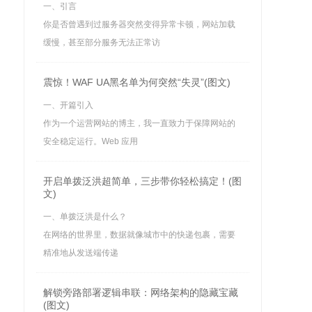
一、引言
你是否曾遇到过服务器突然变得异常卡顿，网站加载
缓慢，甚至部分服务无法正常访
震惊！WAF UA黑名单为何突然“失灵”(图文)
一、开篇引入
作为一个运营网站的博主，我一直致力于保障网站的
安全稳定运行。Web 应用
开启单拨泛洪超简单，三步带你轻松搞定！(图
文)
一、单拨泛洪是什么？
在网络的世界里，数据就像城市中的快递包裹，需要
精准地从发送端传递
解锁旁路部署逻辑串联：网络架构的隐藏宝藏
(图文)