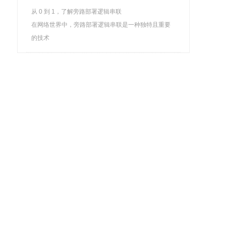
从 0 到 1，了解旁路部署逻辑串联
在网络世界中，旁路部署逻辑串联是一种独特且重要
的技术