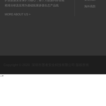
护及数据安全保护为核心，基于大数据内容智能
精准分析及应用为基础拓展多级生态产品线
海外高防
MORE ABOUT US >
Copyright © 2020 深圳市墨者安全科技有限公司 版权所有
-->