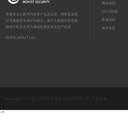
网站高防
DDoS防御
墨者安全以数字内容资产化及交易、网络安全防
香港高防
护及数据安全保护为核心，基于大数据内容智能
精准分析及应用为基础拓展多级生态产品线
海外高防
MORE ABOUT US >
Copyright © 2020 深圳市墨者安全科技有限公司 版权所有
-->