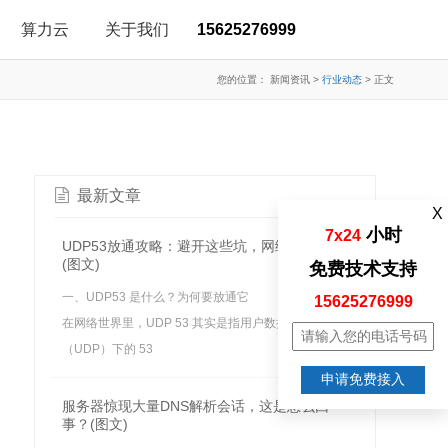
算力云
关于我们
15625276999
您的位置：
新闻资讯
>
行业动态
>
正文
最新文章
X
小时
7x24
UDP53放通攻略：避开这些坑，网络畅通无阻
(图文)
免费技术支持
一、UDP53 是什么？为何要放通它
15625276999
在网络世界里，UDP 53 其实是指用户数据报协议
（UDP）下的 53
申请免费接入
服务器惊现大量DNS解析会话，这是怎么回
事？(图文)