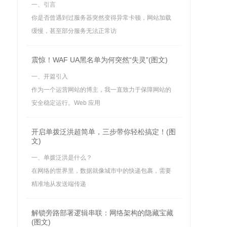
一、引言
你是否曾遇到过服务器突然变得异常卡顿，网站加载
缓慢，甚至部分服务无法正常访
震惊！WAF UA黑名单为何突然“失灵”(图文)
一、开篇引入
作为一个运营网站的博主，我一直致力于保障网站的
安全稳定运行。Web 应用
开启单拨泛洪超简单，三步带你轻松搞定！(图
文)
一、单拨泛洪是什么？
在网络的世界里，数据就像城市中的快递包裹，需要
精准地从发送端传递
解锁旁路部署逻辑串联：网络架构的隐藏宝藏
(图文)