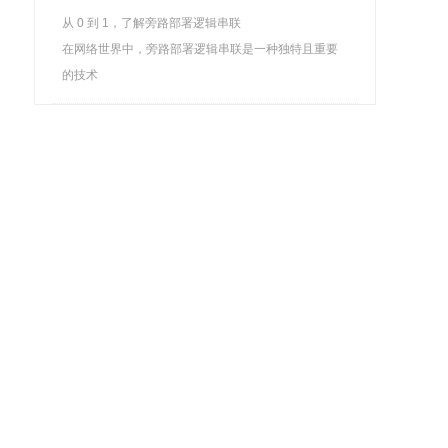
从 0 到 1，了解旁路部署逻辑串联
在网络世界中，旁路部署逻辑串联是一种独特且重要
的技术