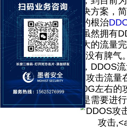
到一定的到缓解作用，到目前为
有完全可以杜绝的解决方案，简
缓解，却不可以完全的根治
DD
防服务器等安全产品虽然拥有D
是针对小流量，遇见大的流量完
大的CC并发攻击更是没有脾气
因为宽带网速的提升，DDOS
每个月的500G左右的攻击流
频发生，那么遇见500G左右
防御呢？可以肯定的是需要进行