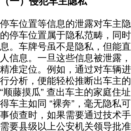
（一）侵犯车主隐私
停车位置等信息的泄露对车主隐
的停车位置属于隐私范畴，同时
息。车牌号虽不是隐私，但能直
人信息。一旦这些信息被泄露，
精准定位。例如，通过对车辆进
行分析，便能轻松推断出车主的
“顺藤摸瓜” 查出车主的家庭住
得车主如同 “裸奔”，毫无隐私
事侦查时，如果需要通过技术手
需要县级以上公安机关领导批准