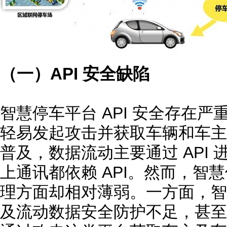
（一）API 安全缺陷
智慧停车平台 API 安全存在
轻易发起攻击并获取车辆和车主
普及，数据流动主要通过 API
上通讯都依赖 API。然而，智慧
理方面却相对薄弱。一方面，智慧
及流动数据安全防护不足，甚至