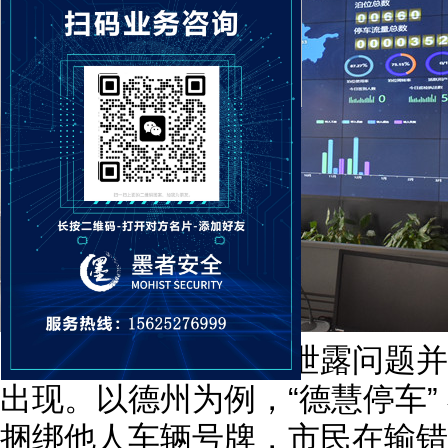
智慧停车平台的数据泄露问题并
出现。以德州为例，“德慧停车”
捆绑他人车辆号牌，市民在输错