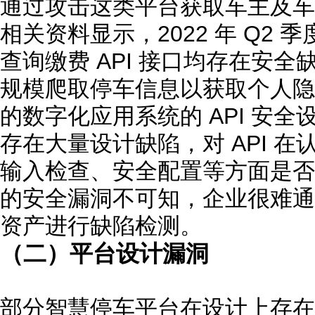
通过攻击这类平台获取车主及车
相关资料显示，2022 年 Q2
查询缴费 API 接口均存在安
规模爬取停车信息以获取个人隐
的数字化应用系统的 API 安
存在大量设计缺陷，对 API 
输入检查、安全配置等方面是否
的安全漏洞不可知，企业很难通过
资产进行缺陷检测。
（二）平台设计漏洞
部分智慧停车平台在设计上存在