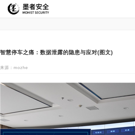
智慧停车之痛：数据泄露的隐患与应对(图文)
来源：mozhe