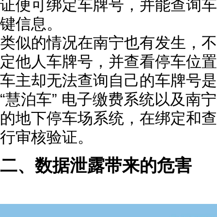
证便可绑定车牌号，并能查询车
键信息。
类似的情况在南宁也有发生，不
定他人车牌号，并查看停车位置
车主却无法查询自己的车牌号是
“慧泊车” 电子缴费系统以及南
的地下停车场系统，在绑定和查
行审核验证。
二、数据泄露带来的危害