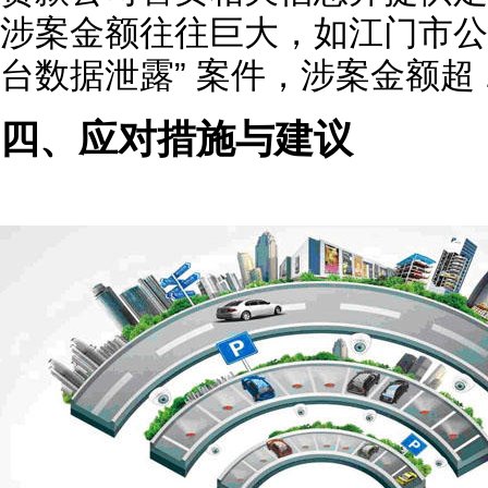
涉案金额往往巨大，如江门市公
台数据泄露” 案件，涉案金额超 1
四、应对措施与建议