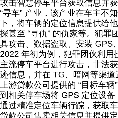
攻击智慧停车平台获取信息并获
“寻车” 产业，该产业在车主不
下，将车辆的定位信息提供给他
探甚至 “寻仇” 的仇家等。犯
具攻击、数据盗取、安装 GP
2022 年初为例，犯罪团伙利
主流停车平台进行攻击，非法获
迹信息，并在 TG、暗网等渠
上游贷款公司提供的 “目标车辆”
到相关停车场将 GPS 定位设备
通过精准定位车辆行踪，获取车
贷款公司售卖相关信息并提供定