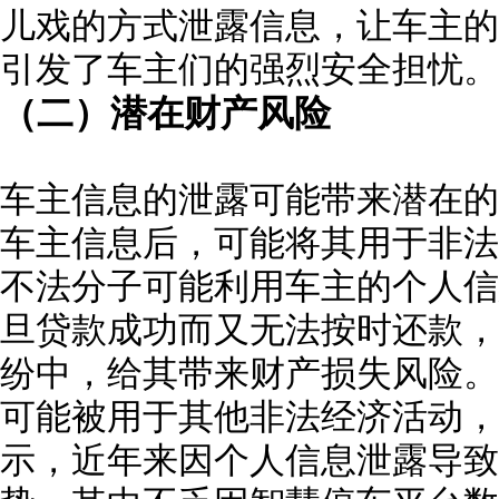
儿戏的方式泄露信息，让车主的
引发了车主们的强烈安全担忧。
（二）潜在财产风险
车主信息的泄露可能带来潜在的
车主信息后，可能将其用于非法
不法分子可能利用车主的个人信
旦贷款成功而又无法按时还款，
纷中，给其带来财产损失风险。
可能被用于其他非法经济活动，
示，近年来因个人信息泄露导致