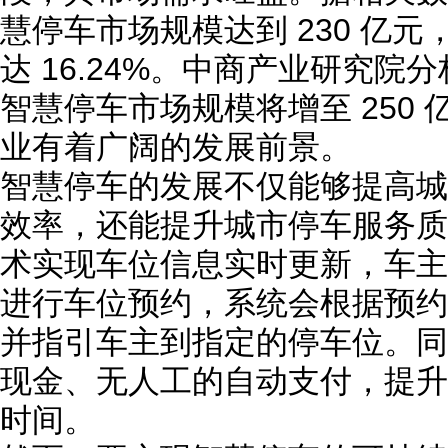
慧停车市场规模达到 230 亿
达 16.24%。中商产业研究院分
智慧停车市场规模将增至 250
业有着广阔的发展前景。
智慧停车的发展不仅能够提高城
效率，还能提升城市停车服务质
术实现车位信息实时更新，车主
进行车位预约，系统会根据预约
并指引车主到指定的停车位。同
现金、无人工的自动支付，提升
时间。