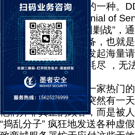
便是其中极具破坏力的一种。D
攻击（Distributed Denial o
织、有规模的网络 “围剿战”，
恶意程序的计算机设备，也就是我
向目标服务器或网络发起海量请
宽、计算资源被瞬间耗尽 ，无
务。
想象一下，你经营着一家热门的
顾客前来选购商品。突然有一天
他们并非真正的顾客，而是被人操
“捣乱分子” 疯狂地发送各种虚