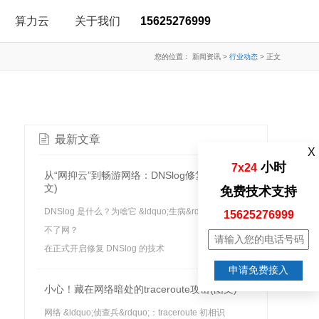
算力云
关于我们
15625276999
您的位置：
新闻资讯
>
行业动态
>
正文
最新文章
X
小时
7x24
从“网抑云”到畅游网络：DNSlog修复秘籍(图
文)
免费技术支持
DNSlog 是什么？为啥它 &ldquo;生病&rdquo; 我就上
15625276999
不了网？
在正式开启修复 DNSlog 的技术
申请免费接入
小心！藏在网络暗处的traceroute攻击(图文)
网络 &ldquo;侦查兵&rdquo;：traceroute 初相识