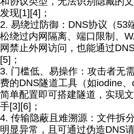
和协议类型，无法识别隐藏的文
发现[1][4]；
2. 易绕过防御：DNS协议（5
松绕过内网隔离、端口限制、W
网禁止外网访问，也能通过DNS
[5]；
3. 门槛低、易操作：攻击者无
费的DNS隧道工具（如iodine、d
简单配置即可搭建隧道，实现文
手[3][6]；
4. 传输隐蔽且难溯源：文件拆
明显异常，且可通过伪造DNS