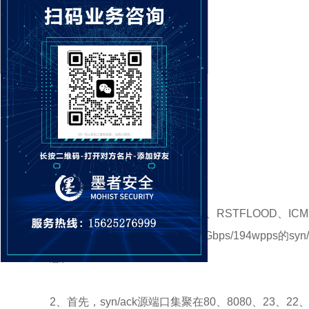
一、攻击手法分析
1、本轮攻击混合了SYNFLOOD、RSTFLOOD、IC
194Gbps。但是其中混杂着1.98Gbps/194wpps的
意。
2、首先，syn/ack源端口集聚在80、8080、23