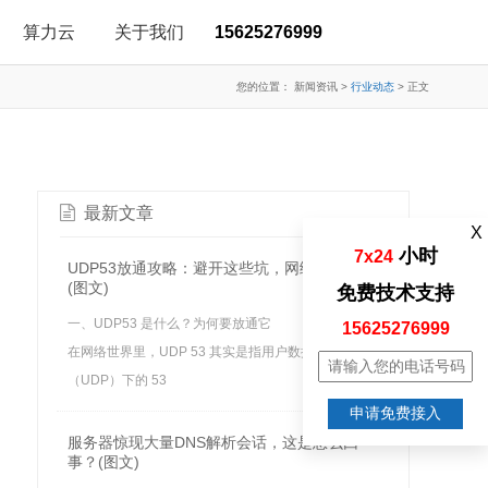
算力云
关于我们
15625276999
您的位置：
新闻资讯
>
行业动态
>
正文
最新文章
X
小时
7x24
UDP53放通攻略：避开这些坑，网络畅通无阻
(图文)
免费技术支持
一、UDP53 是什么？为何要放通它
15625276999
在网络世界里，UDP 53 其实是指用户数据报协议
（UDP）下的 53
申请免费接入
服务器惊现大量DNS解析会话，这是怎么回
事？(图文)