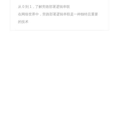
从 0 到 1，了解旁路部署逻辑串联
在网络世界中，旁路部署逻辑串联是一种独特且重要
的技术