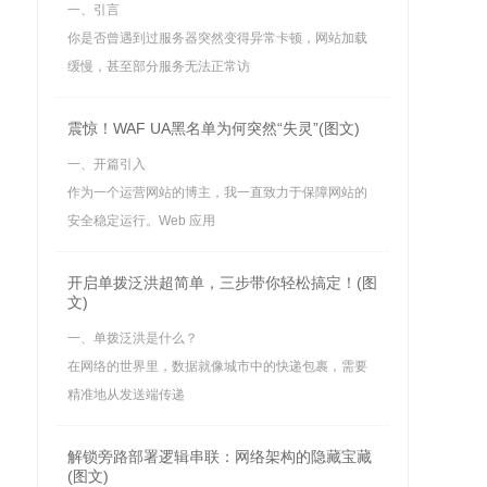
一、引言
你是否曾遇到过服务器突然变得异常卡顿，网站加载
缓慢，甚至部分服务无法正常访
震惊！WAF UA黑名单为何突然“失灵”(图文)
一、开篇引入
作为一个运营网站的博主，我一直致力于保障网站的
安全稳定运行。Web 应用
开启单拨泛洪超简单，三步带你轻松搞定！(图
文)
一、单拨泛洪是什么？
在网络的世界里，数据就像城市中的快递包裹，需要
精准地从发送端传递
解锁旁路部署逻辑串联：网络架构的隐藏宝藏
(图文)