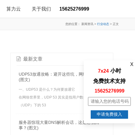
算力云
关于我们
15625276999
您的位置：
新闻资讯
>
行业动态
>
正文
最新文章
X
小时
7x24
UDP53放通攻略：避开这些坑，网络畅通无阻
(图文)
免费技术支持
一、UDP53 是什么？为何要放通它
15625276999
在网络世界里，UDP 53 其实是指用户数据报协议
（UDP）下的 53
申请免费接入
服务器惊现大量DNS解析会话，这是怎么回
事？(图文)