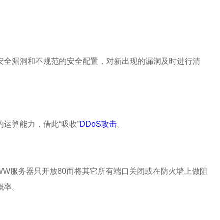
安全漏洞和不规范的安全配置，对新出现的漏洞及时进行清
运算能力，借此“吸收”
DDoS攻击
。
W服务器只开放80而将其它所有端口关闭或在防火墙上做阻
概率。