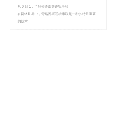
从 0 到 1，了解旁路部署逻辑串联
在网络世界中，旁路部署逻辑串联是一种独特且重要
的技术