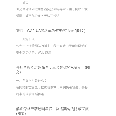
一、引言
你是否曾遇到过服务器突然变得异常卡顿，网站加载
缓慢，甚至部分服务无法正常访
震惊！WAF UA黑名单为何突然“失灵”(图文)
一、开篇引入
作为一个运营网站的博主，我一直致力于保障网站的
安全稳定运行。Web 应用
开启单拨泛洪超简单，三步带你轻松搞定！(图
文)
一、单拨泛洪是什么？
在网络的世界里，数据就像城市中的快递包裹，需要
精准地从发送端传递
解锁旁路部署逻辑串联：网络架构的隐藏宝藏
(图文)