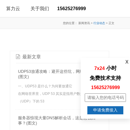
算力云
关于我们
15625276999
您的位置：
新闻资讯
>
行业动态
>
正文
最新文章
X
小时
7x24
UDP53放通攻略：避开这些坑，网络畅通无阻
(图文)
免费技术支持
一、UDP53 是什么？为何要放通它
15625276999
在网络世界里，UDP 53 其实是指用户数据报协议
（UDP）下的 53
申请免费接入
服务器惊现大量DNS解析会话，这是怎么回
事？(图文)