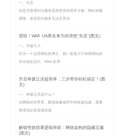
一、引言
你是否曾遇到过服务器突然变得异常卡顿，网站加载
缓慢，甚至部分服务无法正常访
震惊！WAF UA黑名单为何突然“失灵”(图文)
一、开篇引入
作为一个运营网站的博主，我一直致力于保障网站的
安全稳定运行。Web 应用
开启单拨泛洪超简单，三步带你轻松搞定！(图
文)
一、单拨泛洪是什么？
在网络的世界里，数据就像城市中的快递包裹，需要
精准地从发送端传递
解锁旁路部署逻辑串联：网络架构的隐藏宝藏
(图文)