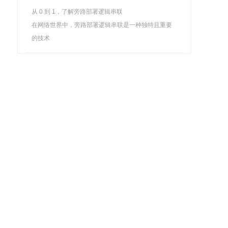
从 0 到 1，了解旁路部署逻辑串联
在网络世界中，旁路部署逻辑串联是一种独特且重要
的技术