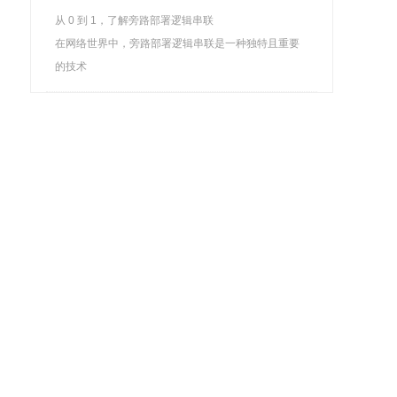
从 0 到 1，了解旁路部署逻辑串联
在网络世界中，旁路部署逻辑串联是一种独特且重要
的技术