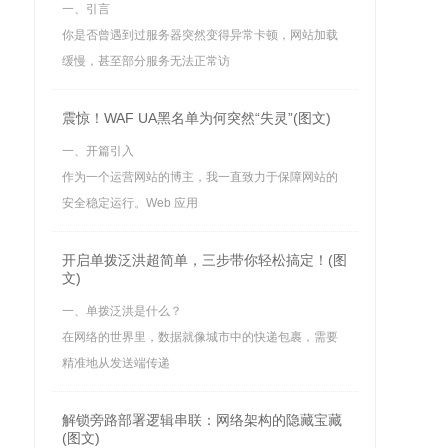
一、引言
你是否曾遇到过服务器突然变得异常卡顿，网站加载
缓慢，甚至部分服务无法正常访
震惊！WAF UA黑名单为何突然“失灵”(图文)
一、开篇引入
作为一个运营网站的博主，我一直致力于保障网站的
安全稳定运行。Web 应用
开启单拨泛洪超简单，三步带你轻松搞定！(图
文)
一、单拨泛洪是什么？
在网络的世界里，数据就像城市中的快递包裹，需要
精准地从发送端传递
解锁旁路部署逻辑串联：网络架构的隐藏宝藏
(图文)