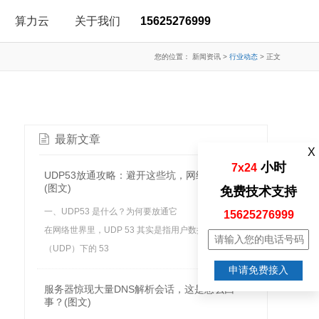
算力云
关于我们
15625276999
您的位置：
新闻资讯
>
行业动态
>
正文
最新文章
X
小时
7x24
UDP53放通攻略：避开这些坑，网络畅通无阻
(图文)
免费技术支持
一、UDP53 是什么？为何要放通它
15625276999
在网络世界里，UDP 53 其实是指用户数据报协议
（UDP）下的 53
申请免费接入
服务器惊现大量DNS解析会话，这是怎么回
事？(图文)