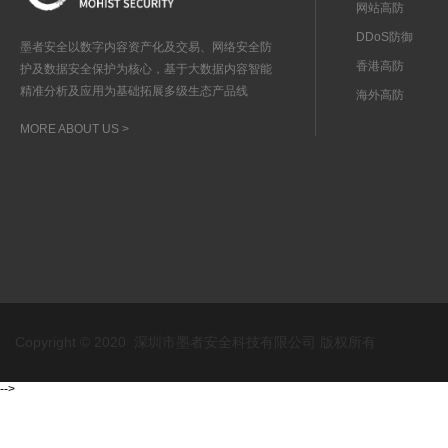
网站高防
DDoS防御
墨者安全以数字内容资产化及交易、网络安全防
香港高防
护及数据安全保护为核心，基于大数据内容智能
精准分析及应用为基础拓展多级生态产品线
海外高防
MORE ABOUT US >
Copyright © 2020 深圳市墨者安全科技有限公司 版权所有
-->