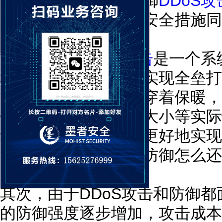
重要部分来考虑，防御
DDoS攻
植入、反病毒保护等安全措施同
首先，防御
DDoS攻击
是一个系
种操作、某个服务就实现全垒打
流行感冒一样，既要穿着保暖，
锻炼。根据攻击流量大小等实际
组合，定制策略才能更好地实现
流行走混合路线了，防御怎么还
其次，由于DDoS攻击和防御
的防御强度逐步增加，攻击成本