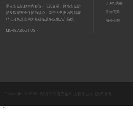
DDoS防御
墨者安全以数字内容资产化及交易、网络安全防
香港高防
护及数据安全保护为核心，基于大数据内容智能
精准分析及应用为基础拓展多级生态产品线
海外高防
MORE ABOUT US >
Copyright © 2020 深圳市墨者安全科技有限公司 版权所有
-->