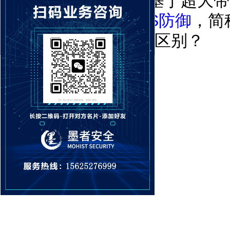
护方案，另外一种是基于超大带
的高防节点进行
DDoS防御
，简
高防ip和高防cdn有啥区别？