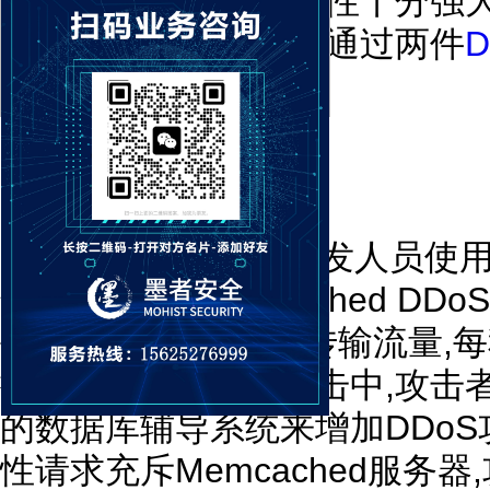
也日益严重,其中破坏性十分强
攻击事件中,我们可以通过两件
DDoS。
1.GitHub遭受攻击
GitHub是数百万名开发人员使用
年2月遭受到Memcached D
每秒1.3Tbps的速率传输流量,
据包。在这一次的攻击中,攻击者使
的数据库辅导系统来增加DDoS
性请求充斥Memcached服务