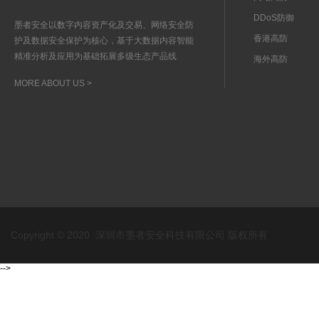
DDoS防御
墨者安全以数字内容资产化及交易、网络安全防
香港高防
护及数据安全保护为核心，基于大数据内容智能
精准分析及应用为基础拓展多级生态产品线
海外高防
MORE ABOUT US >
Copyright © 2020 深圳市墨者安全科技有限公司 版权所有
-->